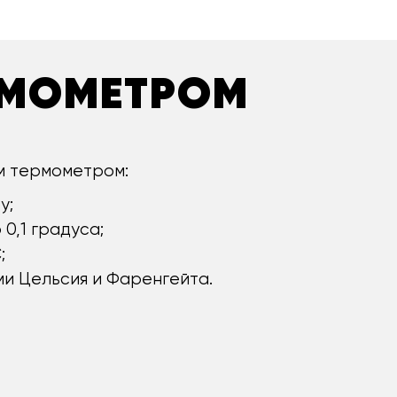
РМОМЕТРОМ
м термометром:
у;
0,1 градуса;
;
и Цельсия и Фаренгейта.