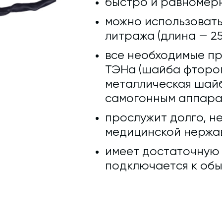
быстро и равномерн
можно использовать
литража (длина — 25
все необходимые п
ТЭНа (шайба фтороп
металлическая шайб
самогонным аппара
прослужит долго, не
медицинской нержав
имеет достаточную д
подключается к обы