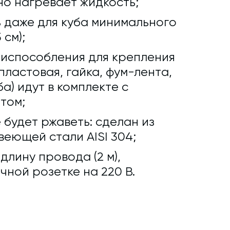
о нагревает жидкость;
 даже для куба минимального
 см);
риспособления для крепления
ластовая, гайка, фум-лента,
а) идут в комплекте с
том;
 будет ржаветь: сделан из
еющей стали AISI 304;
лину провода (2 м),
чной розетке на 220 В.